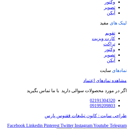
وکتور
تصویر
آیکن
لینک های
مفید
تقویم
کارت ویزیت
تراکت
وکتور
تصویر
آیکن
نمادهای
سایت
مشاهده نمادهای اعتماد
اگر در مورد محصولات سوالی دارید با ما تماس بگیرید
02191304320
09199209803
طراحی سایت : کانون تبلیغات ققنوس پارس
Facebook
Linkedin
Pinterest
Twitter
Instagram
Youtube
Telegram