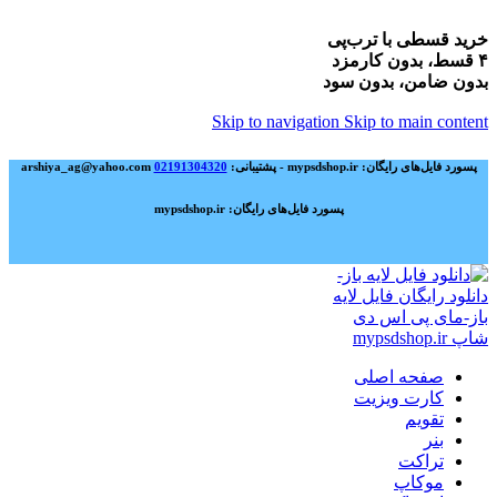
خرید قسطی با ترب‌پی
۴ قسط، بدون کارمزد
بدون ضامن، بدون سود
Skip to navigation
Skip to main content
پسورد فایل‌های رایگان: mypsdshop.ir - پشتیبانی: arshiya_ag@yahoo.com
02191304320
پسورد فایل‌های رایگان: mypsdshop.ir
صفحه اصلی
کارت ویزیت
تقویم
بنر
تراکت
موکاپ