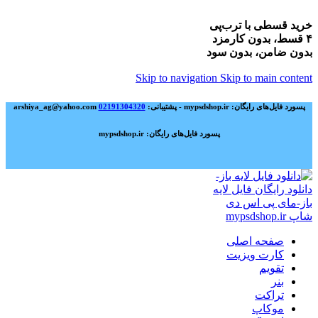
خرید قسطی با ترب‌پی
۴ قسط، بدون کارمزد
بدون ضامن، بدون سود
Skip to navigation
Skip to main content
پسورد فایل‌های رایگان: mypsdshop.ir - پشتیبانی: arshiya_ag@yahoo.com
02191304320
پسورد فایل‌های رایگان: mypsdshop.ir
صفحه اصلی
کارت ویزیت
تقویم
بنر
تراکت
موکاپ