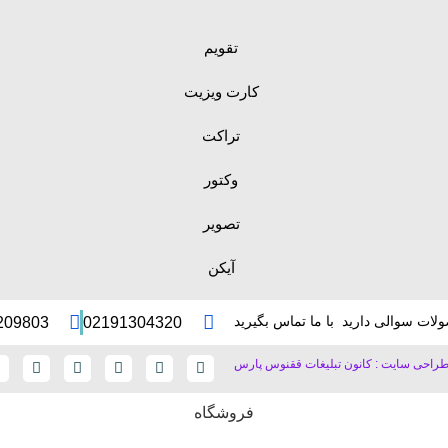
تقویم
کارت ویزیت
تراکت
وکتور
تصویر
آیکن
لات سوالی دارید با ما تماس بگیرید
209803
02191304320
راحی سایت : کانون تبلیغات ققنوس پارس
فروشگاه