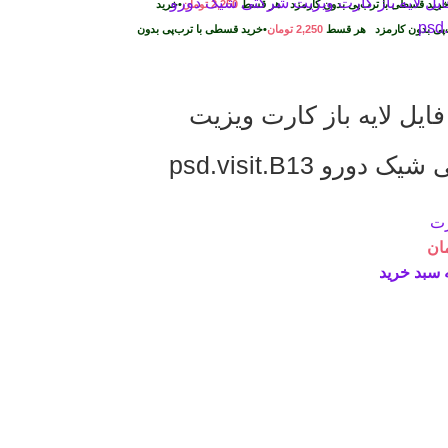
رید قسطی با ترب‌پی بدون کارمزد
هر قسط
2,250
تومان
•
خرید
پی بدون کارمزد
هر قسط
2,250
تومان
•
خرید قسطی با ترب‌پی بدون
 فایل لايه باز کارت ويزيت
 دورو psd.visit.B13
رت
ان
 سبد خرید