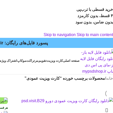
خرید قسطی با ترب‌پی
۴ قسط، بدون کارمزد
بدون ضامن، بدون سود
Skip to navigation
Skip to main content
پسورد فایل‌های رایگان: mypsdshop.ir - پشتیبانی: arshiya_ag@yahoo.com
صفحه اصلی
کارت ویزیت
تقویم
بنر
تراکت
موکاپ
اشتراک ویژه
خانه
/
محصولات برچسب خورده “کارت ویزیت عمودی”
هر قس