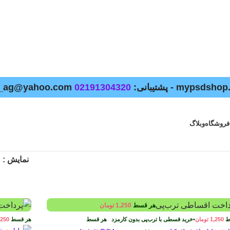
02191304320
فروشگاه
وبلاگ
نمایش
هر قسط
1,250
تومان
ط
1,250
تومان
•
خرید قسطی با ترب‌پی بدون کارمزد
هر قسط
هر قسط
,250