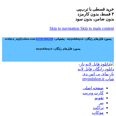
خرید قسطی با ترب‌پی
۴ قسط، بدون کارمزد
بدون ضامن، بدون سود
Skip to navigation
Skip to main content
پسورد فایل‌های رایگان: mypsdshop.ir - پشتیبانی: arshiya_ag@yahoo.com
02191304320
پسورد فایل‌های رایگان: mypsdshop.ir
صفحه اصلی
کارت ویزیت
تقویم
بنر
تراکت
موکاپ