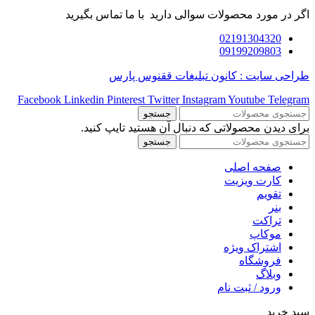
اگر در مورد محصولات سوالی دارید با ما تماس بگیرید
02191304320
09199209803
طراحی سایت : کانون تبلیغات ققنوس پارس
Facebook
Linkedin
Pinterest
Twitter
Instagram
Youtube
Telegram
جستجو
برای دیدن محصولاتی که دنبال آن هستید تایپ کنید.
جستجو
صفحه اصلی
کارت ویزیت
تقویم
بنر
تراکت
موکاپ
اشتراک ویژه
فروشگاه
وبلاگ
ورود / ثبت نام
سبد خرید