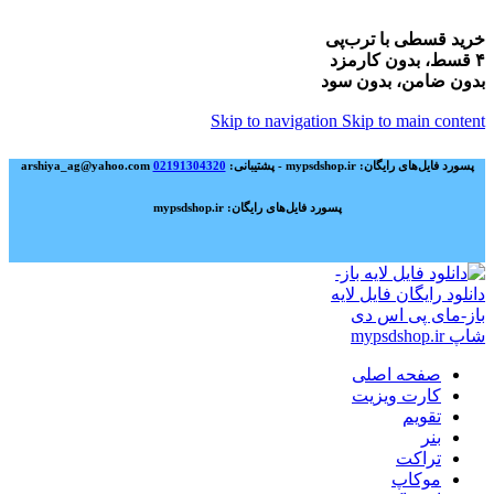
خرید قسطی با ترب‌پی
۴ قسط، بدون کارمزد
بدون ضامن، بدون سود
Skip to navigation
Skip to main content
پسورد فایل‌های رایگان: mypsdshop.ir - پشتیبانی: arshiya_ag@yahoo.com
02191304320
پسورد فایل‌های رایگان: mypsdshop.ir
صفحه اصلی
کارت ویزیت
تقویم
بنر
تراکت
موکاپ