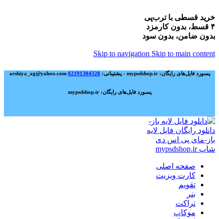
خرید قسطی با ترب‌پی
۴ قسط، بدون کارمزد
بدون ضامن، بدون سود
Skip to navigation
Skip to main content
پسورد فایل‌های رایگان: mypsdshop.ir - پشتیبانی: arshiya_ag@yahoo.com
02191304320
پسورد فایل‌های رایگان: mypsdshop.ir
صفحه اصلی
کارت ویزیت
تقویم
بنر
تراکت
موکاپ