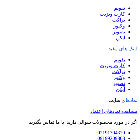
تقویم
کارت ویزیت
تراکت
وکتور
تصویر
آیکن
لینک های
مفید
تقویم
کارت ویزیت
تراکت
وکتور
تصویر
آیکن
نمادهای
سایت
مشاهده نمادهای اعتماد
اگر در مورد محصولات سوالی دارید با ما تماس بگیرید
02191304320
09199209803