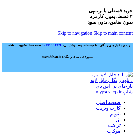
خرید قسطی با ترب‌پی
۴ قسط، بدون کارمزد
بدون ضامن، بدون سود
Skip to navigation
Skip to main content
پسورد فایل‌های رایگان: mypsdshop.ir - پشتیبانی: arshiya_ag@yahoo.com
02191304320
پسورد فایل‌های رایگان: mypsdshop.ir
صفحه اصلی
کارت ویزیت
تقویم
بنر
تراکت
موکاپ