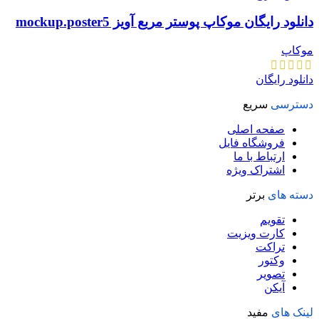
دانلود رایگان موکاپ پوستر مربع آویز mockup.poster5
موکاپ
دانلود رایگان
دسترسی
سریع
صفحه اصلی
فروشگاه فایل
ارتباط با ما
اشتراک ویژه
دسته های
برتر
تقویم
کارت ویزیت
تراکت
وکتور
تصویر
آیکن
لینک های
مفید