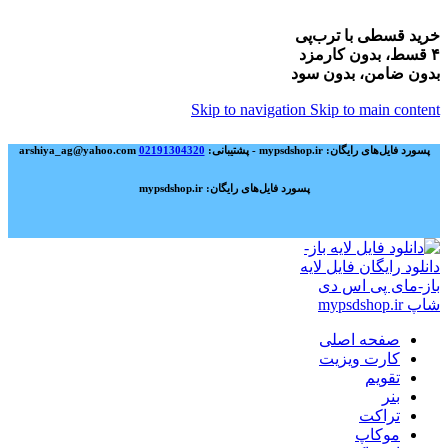
خرید قسطی با ترب‌پی
۴ قسط، بدون کارمزد
بدون ضامن، بدون سود
Skip to navigation
Skip to main content
پسورد فایل‌های رایگان: mypsdshop.ir - پشتیبانی: arshiya_ag@yahoo.com
02191304320
پسورد فایل‌های رایگان: mypsdshop.ir
صفحه اصلی
کارت ویزیت
تقویم
بنر
تراکت
موکاپ