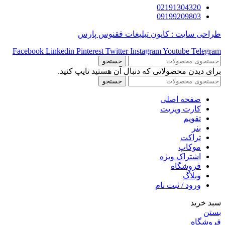
02191304320
09199209803
طراحی سایت : کانون تبلیغات ققنوس پارس
Facebook
Linkedin
Pinterest
Twitter
Instagram
Youtube
Telegram
جستجو
برای دیدن محصولاتی که دنبال آن هستید تایپ کنید.
جستجو
صفحه اصلی
کارت ویزیت
تقویم
بنر
تراکت
موکاپ
اشتراک ویژه
فروشگاه
وبلاگ
ورود / ثبت نام
سبد خرید
بستن
فروشگاه