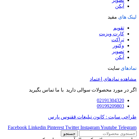
تصویر
آیکن
لینک های
مفید
تقویم
کارت ویزیت
تراکت
وکتور
تصویر
آیکن
نمادهای
سایت
مشاهده نمادهای اعتماد
اگر در مورد محصولات سوالی دارید با ما تماس بگیرید
02191304320
09199209803
طراحی سایت : کانون تبلیغات ققنوس پارس
Facebook
Linkedin
Pinterest
Twitter
Instagram
Youtube
Telegram
جستجو