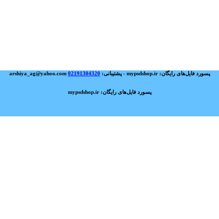
پسورد فایل‌های رایگان: mypsdshop.ir - پشتیبانی: arshiya_ag@yahoo.com
02191304320
پسورد فایل‌های رایگان: mypsdshop.ir