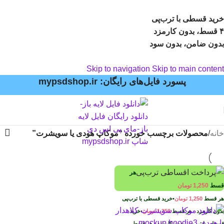
خرید قسطی با ترب‌پی
۴ قسط، بدون کارمزد
بدون ضامن، بدون سود
Skip to navigation
Skip to main content
پسورد فایل‌های رایگان: mypsdshop.ir
خانه
/
محصولات برچسب خورده “موکاپ هودی یا سویشرت”
هر
قسط
1,250
تومان
هر قسط
1,250
تومان
•
خرید قسطی با ترب‌پی
بدون کارمزد
هر قسط
1,250
تومان
•
خرید
قسطی با ترب‌پی بدون کارمزد
هر قسط