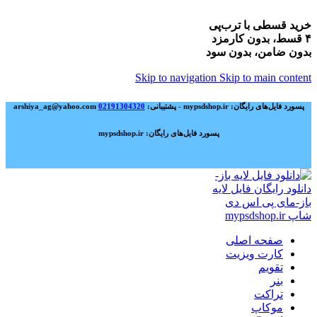
خرید قسطی با ترب‌پی
۴ قسط، بدون کارمزد
بدون ضامن، بدون سود
Skip to navigation
Skip to main content
پسورد فایل‌های رایگان: mypsdshop.ir - پشتیبانی: arshiya_ag@yahoo.com
02191304320
پسورد فایل‌های رایگان: mypsdshop.ir
صفحه اصلی
کارت ویزیت
تقویم
بنر
تراکت
موکاپ