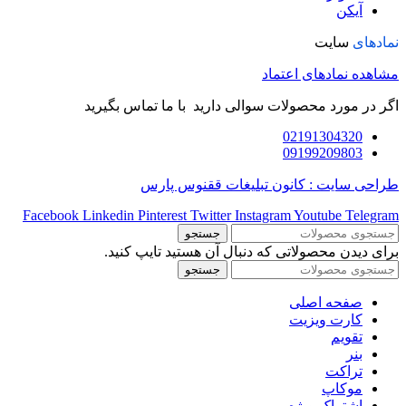
آیکن
نمادهای
سایت
مشاهده نمادهای اعتماد
اگر در مورد محصولات سوالی دارید با ما تماس بگیرید
02191304320
09199209803
طراحی سایت : کانون تبلیغات ققنوس پارس
Facebook
Linkedin
Pinterest
Twitter
Instagram
Youtube
Telegram
جستجو
برای دیدن محصولاتی که دنبال آن هستید تایپ کنید.
جستجو
صفحه اصلی
کارت ویزیت
تقویم
بنر
تراکت
موکاپ
اشتراک ویژه