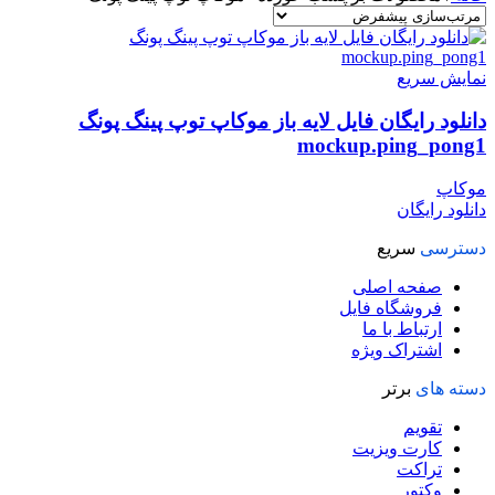
نمایش سریع
دانلود رایگان فایل لایه باز موکاپ توپ پینگ پونگ
mockup.ping_pong1
موکاپ
دانلود رایگان
دسترسی
سریع
صفحه اصلی
فروشگاه فایل
ارتباط با ما
اشتراک ویژه
دسته های
برتر
تقویم
کارت ویزیت
تراکت
وکتور