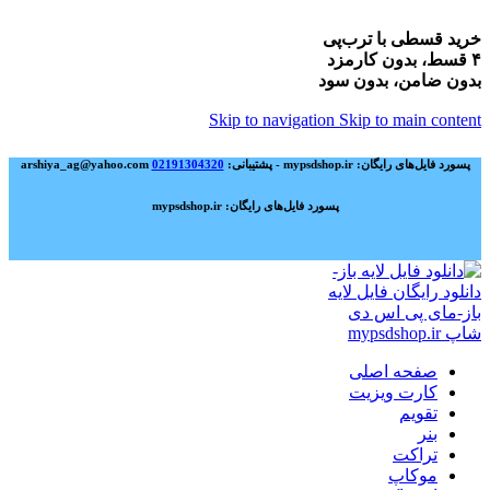
خرید قسطی با ترب‌پی
۴ قسط، بدون کارمزد
بدون ضامن، بدون سود
Skip to navigation
Skip to main content
پسورد فایل‌های رایگان: mypsdshop.ir - پشتیبانی: arshiya_ag@yahoo.com
02191304320
پسورد فایل‌های رایگان: mypsdshop.ir
صفحه اصلی
کارت ویزیت
تقویم
بنر
تراکت
موکاپ