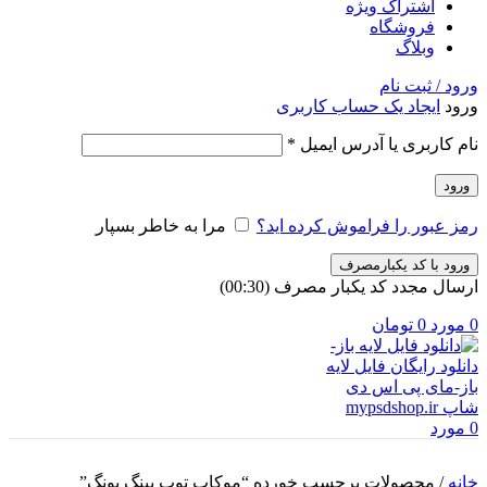
اشتراک ویژه
فروشگاه
وبلاگ
ورود / ثبت نام
ورود
ایجاد یک حساب کاربری
الزامی
نام کاربری یا آدرس ایمیل
*
ورود
رمز عبور را فراموش کرده اید؟
مرا به خاطر بسپار
ورود با کد یکبارمصرف
ارسال مجدد کد یکبار مصرف
(00:
30
)
0
مورد
0
تومان
0
مورد
خانه
/
محصولات برچسب خورده “موکاپ توپ پینگ پونگ”