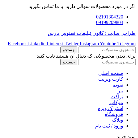
اگر در مورد محصولات سوالی دارید با ما تماس بگیرید
02191304320
09199209803
طراحی سایت : کانون تبلیغات ققنوس پارس
Facebook
Linkedin
Pinterest
Twitter
Instagram
Youtube
Telegram
جستجو
برای دیدن محصولاتی که دنبال آن هستید تایپ کنید.
جستجو
صفحه اصلی
کارت ویزیت
تقویم
بنر
تراکت
موکاپ
اشتراک ویژه
فروشگاه
وبلاگ
ورود / ثبت نام
سبد خرید