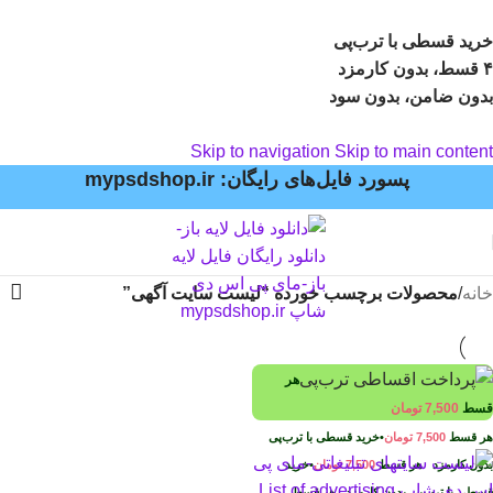
خرید قسطی با ترب‌پی
۴ قسط، بدون کارمزد
بدون ضامن، بدون سود
Skip to navigation
Skip to main content
پسورد فایل‌های رایگان: mypsdshop.ir
خانه
/
محصولات برچسب خورده “لیست سایت آگهی”
هر
قسط
7,500
تومان
هر قسط
7,500
تومان
•
خرید قسطی با ترب‌پی
بدون کارمزد
هر قسط
7,500
تومان
•
خرید
قسطی با ترب‌پی بدون کارمزد
هر قسط