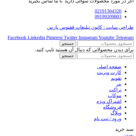
اگر در مورد محصولات سوالی دارید با ما تماس بگیرید
02191304320
09199209803
طراحی سایت : کانون تبلیغات ققنوس پارس
Facebook
Linkedin
Pinterest
Twitter
Instagram
Youtube
Telegram
جستجو
برای دیدن محصولاتی که دنبال آن هستید تایپ کنید.
جستجو
صفحه اصلی
کارت ویزیت
تقویم
بنر
تراکت
موکاپ
اشتراک ویژه
فروشگاه
وبلاگ
ورود / ثبت نام
سبد خرید
بستن