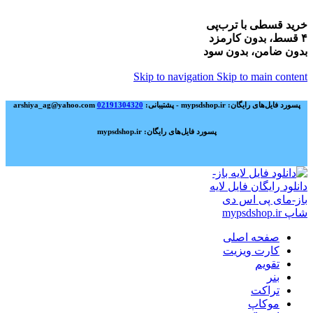
خرید قسطی با ترب‌پی
۴ قسط، بدون کارمزد
بدون ضامن، بدون سود
Skip to navigation
Skip to main content
پسورد فایل‌های رایگان: mypsdshop.ir - پشتیبانی: arshiya_ag@yahoo.com
02191304320
پسورد فایل‌های رایگان: mypsdshop.ir
صفحه اصلی
کارت ویزیت
تقویم
بنر
تراکت
موکاپ