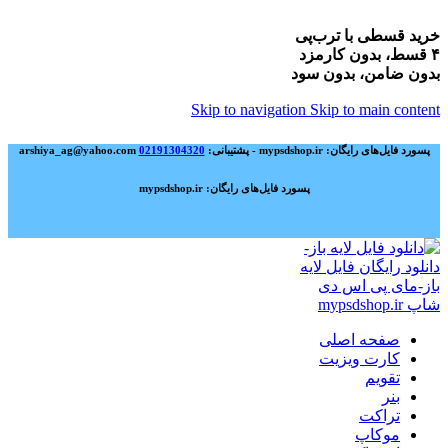
خرید قسطی با ترب‌پی
۴ قسط، بدون کارمزد
بدون ضامن، بدون سود
Skip to navigation
Skip to main content
پسورد فایل‌های رایگان: mypsdshop.ir - پشتیبانی: arshiya_ag@yahoo.com
02191304320
پسورد فایل‌های رایگان: mypsdshop.ir
صفحه اصلی
کارت ویزیت
تقویم
بنر
تراکت
موکاپ