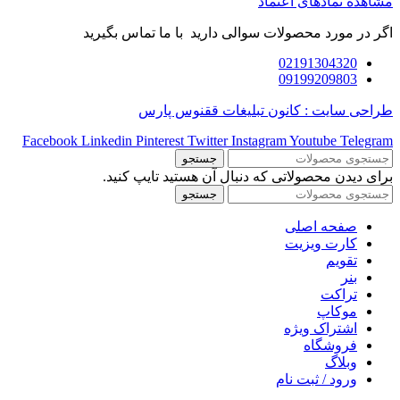
مشاهده نمادهای اعتماد
اگر در مورد محصولات سوالی دارید با ما تماس بگیرید
02191304320
09199209803
طراحی سایت : کانون تبلیغات ققنوس پارس
Facebook
Linkedin
Pinterest
Twitter
Instagram
Youtube
Telegram
جستجو
برای دیدن محصولاتی که دنبال آن هستید تایپ کنید.
جستجو
صفحه اصلی
کارت ویزیت
تقویم
بنر
تراکت
موکاپ
اشتراک ویژه
فروشگاه
وبلاگ
ورود / ثبت نام