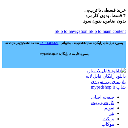
خرید قسطی با ترب‌پی
۴ قسط، بدون کارمزد
بدون ضامن، بدون سود
Skip to navigation
Skip to main content
پسورد فایل‌های رایگان: mypsdshop.ir - پشتیبانی: arshiya_ag@yahoo.com
02191304320
پسورد فایل‌های رایگان: mypsdshop.ir
صفحه اصلی
کارت ویزیت
تقویم
بنر
تراکت
موکاپ