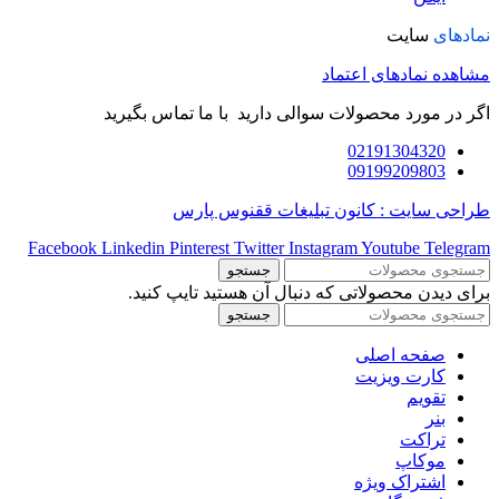
نمادهای
سایت
مشاهده نمادهای اعتماد
اگر در مورد محصولات سوالی دارید با ما تماس بگیرید
02191304320
09199209803
طراحی سایت : کانون تبلیغات ققنوس پارس
Facebook
Linkedin
Pinterest
Twitter
Instagram
Youtube
Telegram
جستجو
برای دیدن محصولاتی که دنبال آن هستید تایپ کنید.
جستجو
صفحه اصلی
کارت ویزیت
تقویم
بنر
تراکت
موکاپ
اشتراک ویژه