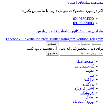
مشاهده نمادهای اعتماد
اگر در مورد محصولات سوالی دارید با ما تماس بگیرید
02191304320
09199209803
طراحی سایت : کانون تبلیغات ققنوس پارس
Facebook
Linkedin
Pinterest
Twitter
Instagram
Youtube
Telegram
جستجو
برای دیدن محصولاتی که دنبال آن هستید تایپ کنید.
جستجو
صفحه اصلی
کارت ویزیت
تقویم
بنر
تراکت
موکاپ
اشتراک ویژه
فروشگاه
وبلاگ
ورود / ثبت نام