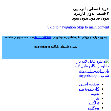
خرید قسطی با ترب‌پی
۴ قسط، بدون کارمزد
بدون ضامن، بدون سود
Skip to navigation
Skip to main content
پسورد فایل‌های رایگان: mypsdshop.ir - پشتیبانی: arshiya_ag@yahoo.com
02191304320
پسورد فایل‌های رایگان: mypsdshop.ir
صفحه اصلی
کارت ویزیت
تقویم
بنر
تراکت
موکاپ