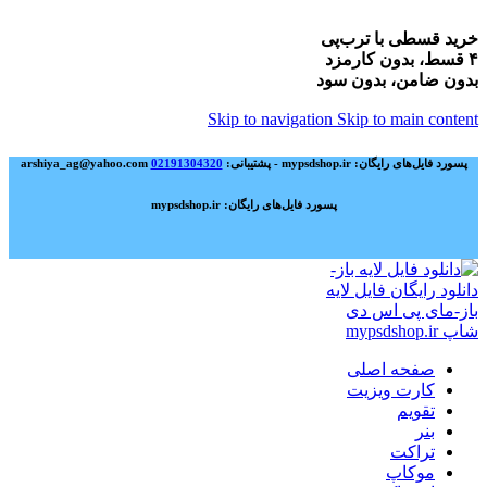
خرید قسطی با ترب‌پی
۴ قسط، بدون کارمزد
بدون ضامن، بدون سود
Skip to navigation
Skip to main content
پسورد فایل‌های رایگان: mypsdshop.ir - پشتیبانی: arshiya_ag@yahoo.com
02191304320
پسورد فایل‌های رایگان: mypsdshop.ir
صفحه اصلی
کارت ویزیت
تقویم
بنر
تراکت
موکاپ