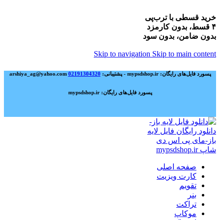
خرید قسطی با ترب‌پی
۴ قسط، بدون کارمزد
بدون ضامن، بدون سود
Skip to navigation
Skip to main content
پسورد فایل‌های رایگان: mypsdshop.ir - پشتیبانی: arshiya_ag@yahoo.com
02191304320
پسورد فایل‌های رایگان: mypsdshop.ir
صفحه اصلی
کارت ویزیت
تقویم
بنر
تراکت
موکاپ