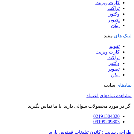
کارت ویزیت
تراکت
وکتور
تصویر
آیکن
لینک های
مفید
تقویم
کارت ویزیت
تراکت
وکتور
تصویر
آیکن
نمادهای
سایت
مشاهده نمادهای اعتماد
اگر در مورد محصولات سوالی دارید با ما تماس بگیرید
02191304320
09199209803
طراحی سایت : کانون تبلیغات ققنوس پارس