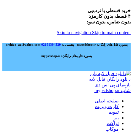
خرید قسطی با ترب‌پی
۴ قسط، بدون کارمزد
بدون ضامن، بدون سود
Skip to navigation
Skip to main content
پسورد فایل‌های رایگان: mypsdshop.ir - پشتیبانی: arshiya_ag@yahoo.com
02191304320
پسورد فایل‌های رایگان: mypsdshop.ir
صفحه اصلی
کارت ویزیت
تقویم
بنر
تراکت
موکاپ