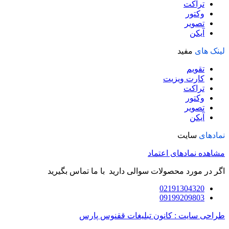
تراکت
وکتور
تصویر
آیکن
لینک های
مفید
تقویم
کارت ویزیت
تراکت
وکتور
تصویر
آیکن
نمادهای
سایت
مشاهده نمادهای اعتماد
اگر در مورد محصولات سوالی دارید با ما تماس بگیرید
02191304320
09199209803
طراحی سایت : کانون تبلیغات ققنوس پارس