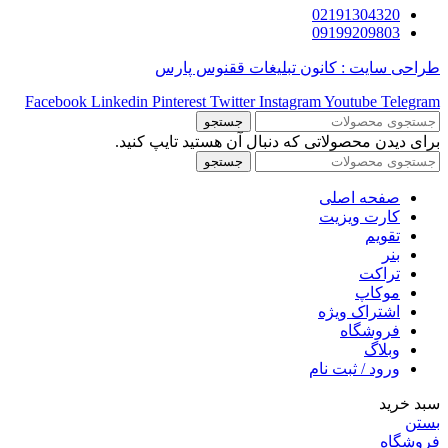
02191304320
09199209803
طراحی سایت : کانون تبلیغات ققنوس پارس
Facebook
Linkedin
Pinterest
Twitter
Instagram
Youtube
Telegram
جستجو
برای دیدن محصولاتی که دنبال آن هستید تایپ کنید.
جستجو
صفحه اصلی
کارت ویزیت
تقویم
بنر
تراکت
موکاپ
اشتراک ویژه
فروشگاه
وبلاگ
ورود / ثبت نام
سبد خرید
بستن
فروشگاه