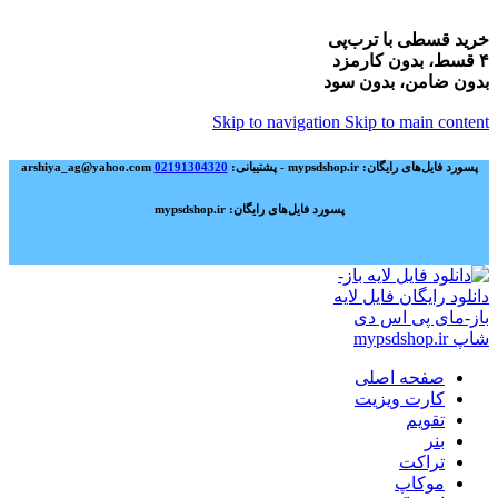
خرید قسطی با ترب‌پی
۴ قسط، بدون کارمزد
بدون ضامن، بدون سود
Skip to navigation
Skip to main content
پسورد فایل‌های رایگان: mypsdshop.ir - پشتیبانی: arshiya_ag@yahoo.com
02191304320
پسورد فایل‌های رایگان: mypsdshop.ir
صفحه اصلی
کارت ویزیت
تقویم
بنر
تراکت
موکاپ