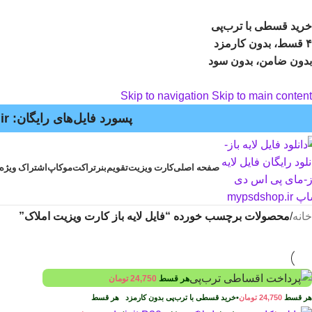
خرید قسطی با ترب‌پی
۴ قسط، بدون کارمزد
بدون ضامن، بدون سود
Skip to navigation
Skip to main content
پسورد فایل‌های رایگان: mypsdshop.ir - پشتیبانی: arshiya_ag@yahoo.com
صفحه اصلی
کارت ویزیت
تقویم
بنر
تراکت
موکاپ
اشتراک ویژه
خانه
/
محصولات برچسب خورده “فایل لايه باز کارت ويزيت املاک”
هر قسط
24,750
تومان
هر قسط
24,750
تومان
•
خرید قسطی با ترب‌پی بدون کارمزد
هر قسط