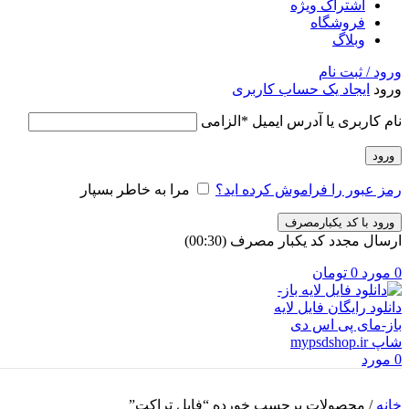
اشتراک ویژه
فروشگاه
وبلاگ
ورود / ثبت نام
ورود
ایجاد یک حساب کاربری
نام کاربری یا آدرس ایمیل
*
الزامی
ورود
رمز عبور را فراموش کرده اید؟
مرا به خاطر بسپار
ورود با کد یکبارمصرف
ارسال مجدد کد یکبار مصرف
(00:
30
)
0
مورد
0
تومان
0
مورد
خانه
/
محصولات برچسب خورده “فایل تراکت”