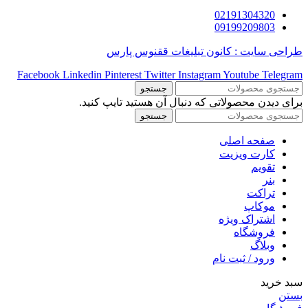
02191304320
09199209803
طراحی سایت : کانون تبلیغات ققنوس پارس
Facebook
Linkedin
Pinterest
Twitter
Instagram
Youtube
Telegram
جستجو
برای دیدن محصولاتی که دنبال آن هستید تایپ کنید.
جستجو
صفحه اصلی
کارت ویزیت
تقویم
بنر
تراکت
موکاپ
اشتراک ویژه
فروشگاه
وبلاگ
ورود / ثبت نام
سبد خرید
بستن