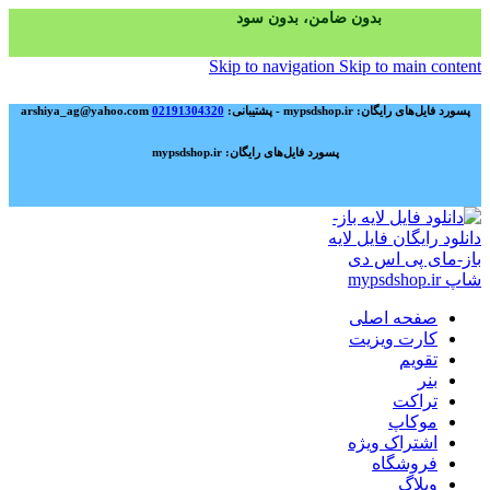
بدون ضامن، بدون سود
Skip to navigation
Skip to main content
پسورد فایل‌های رایگان: mypsdshop.ir - پشتیبانی: arshiya_ag@yahoo.com
02191304320
پسورد فایل‌های رایگان: mypsdshop.ir
صفحه اصلی
کارت ویزیت
تقویم
بنر
تراکت
موکاپ
اشتراک ویژه
فروشگاه
وبلاگ