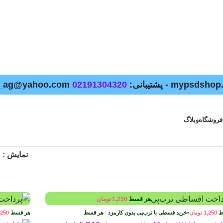
02191304320
فروشگاه
وبلاگ
نمایش
هر قسط
1,250
تومان
ط
1,250
تومان
•
خرید قسطی با ترب‌پی بدون کارمزد
هر قسط
هر قسط
,250