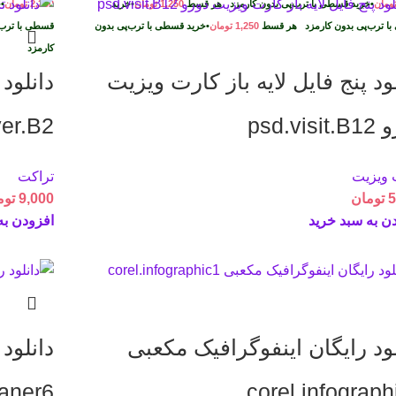
ومان
•
خرید قسطی با ترب‌پی بدون کارمزد
هر قسط
1,250
تومان
•
خرید
2,250
تومان
•
خ
ا ترب‌پی بدون کارمزد
هر قسط
1,250
تومان
•
خرید قسطی با ترب‌پی بدون
قسطی با ترب‌
د
کارمزد
لود پنج فایل لايه باز کارت ويزيت
دانلود
psd.vis
yer.B2
 ویزیت
تراکت
5
تومان
9,000
توم
ن به سبد خرید
افزودن به
لود رایگان اینفوگرافیک مکعبی
دانلود
baner6
corel.infograph