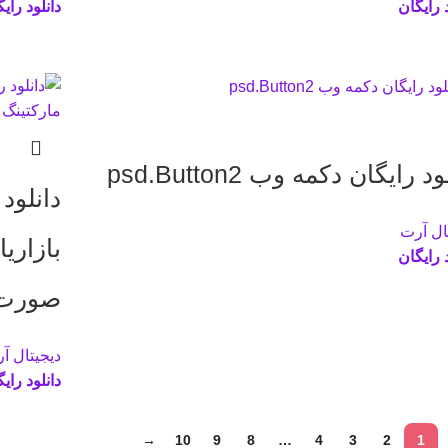
د رایگان
دانلود رای
د رایگان دکمه وب psd.Button2
دانلود
ال آرت
بازاریا
د رایگان
صورت اینف
دیجیتال آ
دانلود رای
→
10
9
8
…
4
3
2
1