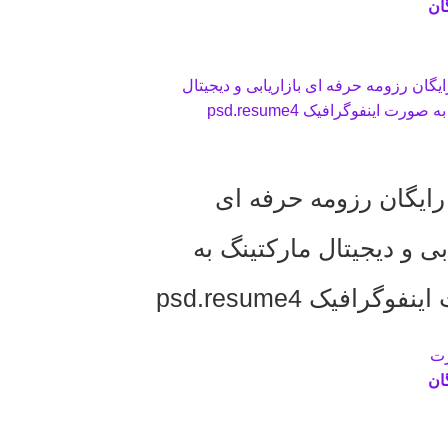
گان
 رایگان رزومه حرفه ای
بی و دیجیتال مارکتینگ به
وگرافیک psd.resume4
رت
گان