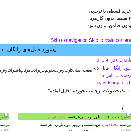
خرید قسطی با ترب‌پی
۴ قسط، بدون کارمزد
بدون ضامن، بدون سود
Skip to navigation
Skip to main content
پسورد فایل‌های رایگان: mypsdshop.ir - پشتیبانی: arshiya_ag@yahoo.com
صفحه اصلی
کارت ویزیت
تقویم
بنر
تراکت
موکاپ
اشتراک ویژه
خانه
/
محصولات برچسب خورده “فایل آماده”
هر قسط
1,250
تومان
هر قسط
1,250
تومان
•
خرید قسطی با ترب‌پی بدون کارمزد
هر قسط
هر قس