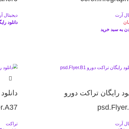
ال آرت
دیجیتال آ
ان
دانلود رای
ن به سبد خرید
لود رایگان تراکت دورو
دانلود
er.A37
psd.Flyer
ال آرت
تراکت