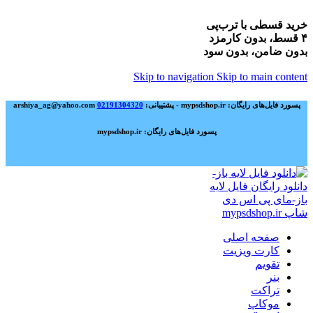
خرید قسطی با ترب‌پی
۴ قسط، بدون کارمزد
بدون ضامن، بدون سود
Skip to navigation
Skip to main content
پسورد فایل‌های رایگان: mypsdshop.ir - پشتیبانی: arshiya_ag@yahoo.com
02191304320
پسورد فایل‌های رایگان: mypsdshop.ir
صفحه اصلی
کارت ویزیت
تقویم
بنر
تراکت
موکاپ