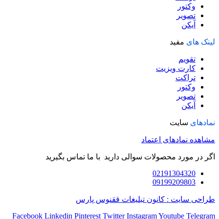
وکتور
تصویر
آیکن
لینک های
مفید
تقویم
کارت ویزیت
تراکت
وکتور
تصویر
آیکن
نمادهای
سایت
مشاهده نمادهای اعتماد
اگر در مورد محصولات سوالی دارید با ما تماس بگیرید
02191304320
09199209803
طراحی سایت : کانون تبلیغات ققنوس پارس
Facebook
Linkedin
Pinterest
Twitter
Instagram
Youtube
Telegram