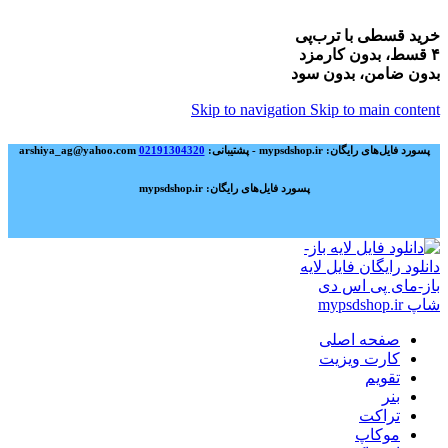
خرید قسطی با ترب‌پی
۴ قسط، بدون کارمزد
بدون ضامن، بدون سود
Skip to navigation
Skip to main content
پسورد فایل‌های رایگان: mypsdshop.ir - پشتیبانی: arshiya_ag@yahoo.com
02191304320
پسورد فایل‌های رایگان: mypsdshop.ir
صفحه اصلی
کارت ویزیت
تقویم
بنر
تراکت
موکاپ