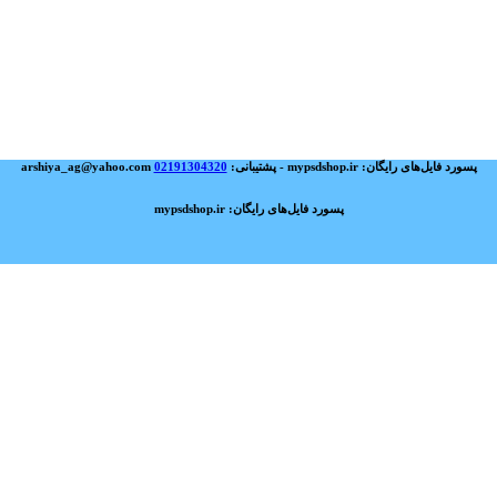
پسورد فایل‌های رایگان: mypsdshop.ir - پشتیبانی: arshiya_ag@yahoo.com
02191304320
پسورد فایل‌های رایگان: mypsdshop.ir