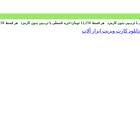
با ترب‌پی بدون کارمزد
هر قسط
12,250
تومان
•
خرید قسطی با ترب‌پی بدون کارمزد
هر قسط
250