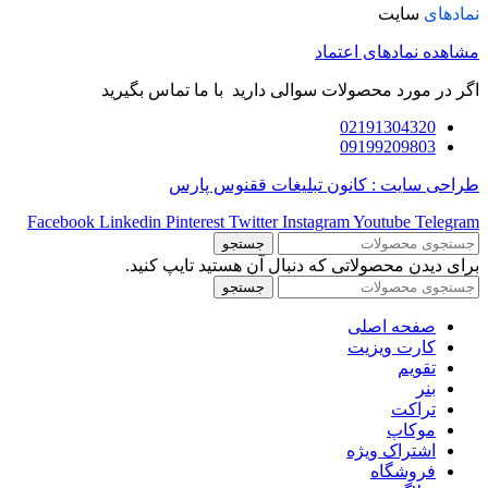
نمادهای
سایت
مشاهده نمادهای اعتماد
اگر در مورد محصولات سوالی دارید با ما تماس بگیرید
02191304320
09199209803
طراحی سایت : کانون تبلیغات ققنوس پارس
Facebook
Linkedin
Pinterest
Twitter
Instagram
Youtube
Telegram
جستجو
برای دیدن محصولاتی که دنبال آن هستید تایپ کنید.
جستجو
صفحه اصلی
کارت ویزیت
تقویم
بنر
تراکت
موکاپ
اشتراک ویژه
فروشگاه