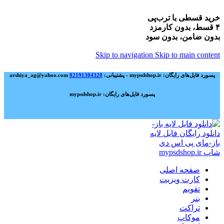
خرید قسطی با ترب‌پی
۴ قسط، بدون کارمزد
بدون ضامن، بدون سود
Skip to navigation
Skip to main content
پسورد فایل‌های رایگان: mypsdshop.ir - پشتیبانی: arshiya_ag@yahoo.com
02191304320
پسورد فایل‌های رایگان: mypsdshop.ir
صفحه اصلی
کارت ویزیت
تقویم
بنر
تراکت
موکاپ