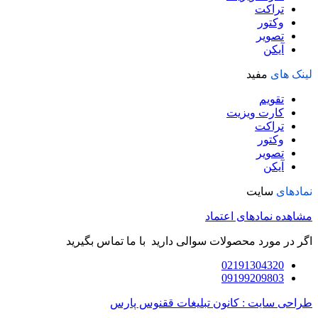
تراکت
وکتور
تصویر
آیکن
لینک های
مفید
تقویم
کارت ویزیت
تراکت
وکتور
تصویر
آیکن
نمادهای
سایت
مشاهده نمادهای اعتماد
اگر در مورد محصولات سوالی دارید با ما تماس بگیرید
02191304320
09199209803
طراحی سایت : کانون تبلیغات ققنوس پارس