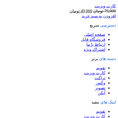
کارت ویزیت
قیمت
قیمت
79,000
تومان
49,000
تومان
اصلی
فعلی
افزودن به سبد خرید
79,000 تومان
49,000 تومان
دسترسی
سریع
بود.
است.
صفحه اصلی
فروشگاه فایل
ارتباط با ما
اشتراک ویژه
دسته های
برتر
تقویم
کارت ویزیت
تراکت
وکتور
تصویر
آیکن
لینک های
مفید
تقویم
کارت ویزیت