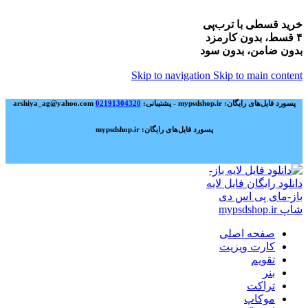
خرید قسطی با ترب‌پی
۴ قسط، بدون کارمزد
بدون ضامن، بدون سود
Skip to navigation
Skip to main content
پسورد فایل‌های رایگان: mypsdshop.ir - پشتیبانی: arshiya_ag@yahoo.com
02191304320
پسورد فایل‌های رایگان: mypsdshop.ir
صفحه اصلی
کارت ویزیت
تقویم
بنر
تراکت
موکاپ