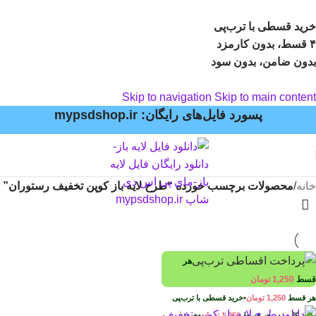
خرید قسطی با ترب‌پی
۴ قسط، بدون کارمزد
بدون ضامن، بدون سود
Skip to navigation
Skip to main content
پسورد فایل‌های رایگان: mypsdshop.ir
خانه
/
محصولات برچسب خورده “طرح لایه باز کوپن تخفیف رستوران”
هر
قسط
1,250
تومان
هر قسط
1,250
تومان
•
خرید قسطی با ترب‌پی
بدون کارمزد
هر قسط
1,250
تومان
•
خرید