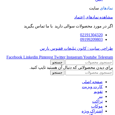
نمادهای
سایت
مشاهده نمادهای اعتماد
اگر در مورد محصولات سوالی دارید با ما تماس بگیرید
02191304320
09199209803
طراحی سایت : کانون تبلیغات ققنوس پارس
Facebook
Linkedin
Pinterest
Twitter
Instagram
Youtube
Telegram
جستجو
برای دیدن محصولاتی که دنبال آن هستید تایپ کنید.
جستجو
صفحه اصلی
کارت ویزیت
تقویم
بنر
تراکت
موکاپ
اشتراک ویژه