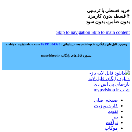
خرید قسطی با ترب‌پی
۴ قسط، بدون کارمزد
بدون ضامن، بدون سود
Skip to navigation
Skip to main content
پسورد فایل‌های رایگان: mypsdshop.ir - پشتیبانی: arshiya_ag@yahoo.com
02191304320
پسورد فایل‌های رایگان: mypsdshop.ir
صفحه اصلی
کارت ویزیت
تقویم
بنر
تراکت
موکاپ