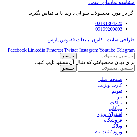
مشاهده نمادهای اعتماد
اگر در مورد محصولات سوالی دارید با ما تماس بگیرید
02191304320
09199209803
طراحی سایت : کانون تبلیغات ققنوس پارس
Facebook
Linkedin
Pinterest
Twitter
Instagram
Youtube
Telegram
جستجو
برای دیدن محصولاتی که دنبال آن هستید تایپ کنید.
جستجو
صفحه اصلی
کارت ویزیت
تقویم
بنر
تراکت
موکاپ
اشتراک ویژه
فروشگاه
وبلاگ
ورود / ثبت نام