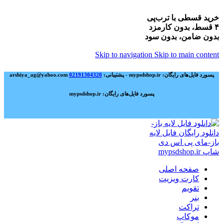
خرید قسطی با ترب‌پی
۴ قسط، بدون کارمزد
بدون ضامن، بدون سود
Skip to navigation
Skip to main content
پسورد فایل‌های رایگان: mypsdshop.ir - پشتیبانی: arshiya_ag@yahoo.com
02191304320
پسورد فایل‌های رایگان: mypsdshop.ir
صفحه اصلی
کارت ویزیت
تقویم
بنر
تراکت
موکاپ