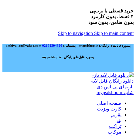
خرید قسطی با ترب‌پی
۴ قسط، بدون کارمزد
بدون ضامن، بدون سود
Skip to navigation
Skip to main content
پسورد فایل‌های رایگان: mypsdshop.ir - پشتیبانی: arshiya_ag@yahoo.com
02191304320
پسورد فایل‌های رایگان: mypsdshop.ir
صفحه اصلی
کارت ویزیت
تقویم
بنر
تراکت
موکاپ