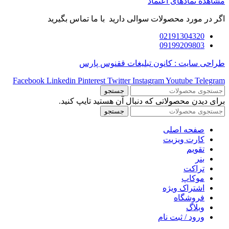
مشاهده نمادهای اعتماد
اگر در مورد محصولات سوالی دارید با ما تماس بگیرید
02191304320
09199209803
طراحی سایت : کانون تبلیغات ققنوس پارس
Facebook
Linkedin
Pinterest
Twitter
Instagram
Youtube
Telegram
جستجو
برای دیدن محصولاتی که دنبال آن هستید تایپ کنید.
جستجو
صفحه اصلی
کارت ویزیت
تقویم
بنر
تراکت
موکاپ
اشتراک ویژه
فروشگاه
وبلاگ
ورود / ثبت نام