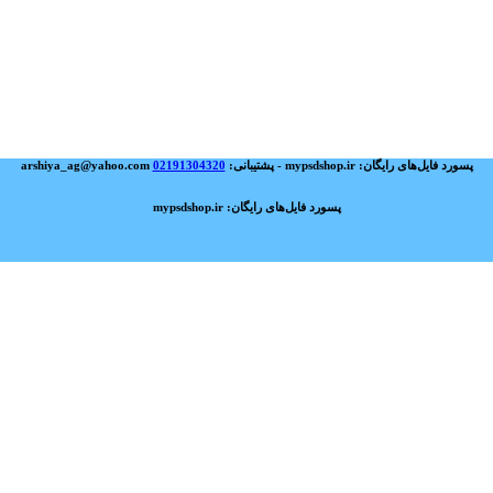
پسورد فایل‌های رایگان: mypsdshop.ir - پشتیبانی: arshiya_ag@yahoo.com
02191304320
پسورد فایل‌های رایگان: mypsdshop.ir