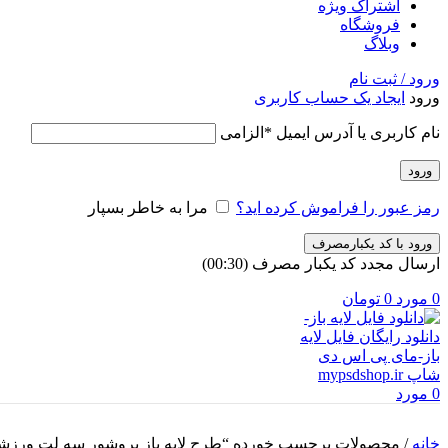
اشتراک ویژه
فروشگاه
وبلاگ
ورود / ثبت نام
ورود
ایجاد یک حساب کاربری
نام کاربری یا آدرس ایمیل
*
الزامی
ورود
رمز عبور را فراموش کرده اید؟
مرا به خاطر بسپار
ورود با کد یکبارمصرف
ارسال مجدد کد یکبار مصرف
(00:
30
)
0
مورد
0
تومان
0
مورد
خانه
/
محصولات برچسب خورده “طرح لايه باز بروشور سه لت ورزش