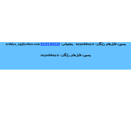
پسورد فایل‌های رایگان: mypsdshop.ir - پشتیبانی: arshiya_ag@yahoo.com
02191304320
پسورد فایل‌های رایگان: mypsdshop.ir