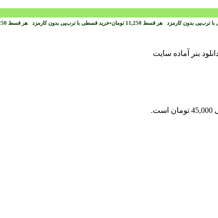
با ترب‌پی بدون کارمزد
هر قسط
11,250
تومان
•
خرید قسطی با ترب‌پی بدون کارمزد
هر قسط
250
ست.