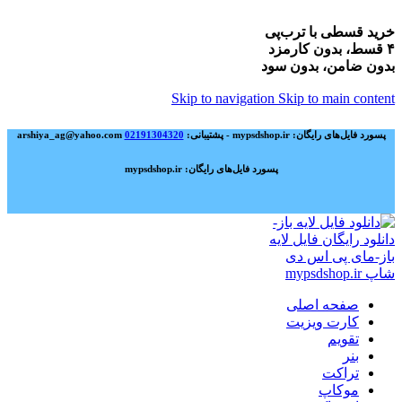
خرید قسطی با ترب‌پی
۴ قسط، بدون کارمزد
بدون ضامن، بدون سود
Skip to navigation
Skip to main content
پسورد فایل‌های رایگان: mypsdshop.ir - پشتیبانی: arshiya_ag@yahoo.com
02191304320
پسورد فایل‌های رایگان: mypsdshop.ir
صفحه اصلی
کارت ویزیت
تقویم
بنر
تراکت
موکاپ