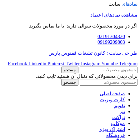
نمادهای
سایت
مشاهده نمادهای اعتماد
اگر در مورد محصولات سوالی دارید با ما تماس بگیرید
02191304320
09199209803
طراحی سایت : کانون تبلیغات ققنوس پارس
Facebook
Linkedin
Pinterest
Twitter
Instagram
Youtube
Telegram
جستجو
برای دیدن محصولاتی که دنبال آن هستید تایپ کنید.
جستجو
صفحه اصلی
کارت ویزیت
تقویم
بنر
تراکت
موکاپ
اشتراک ویژه
فروشگاه