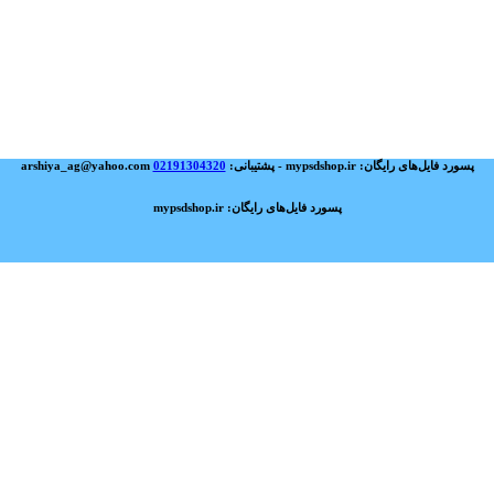
پسورد فایل‌های رایگان: mypsdshop.ir - پشتیبانی: arshiya_ag@yahoo.com
02191304320
پسورد فایل‌های رایگان: mypsdshop.ir