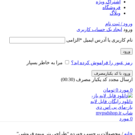
اشتراک ویژه
فروشگاه
وبلاگ
ورود / ثبت نام
ورود
ایجاد یک حساب کاربری
نام کاربری یا آدرس ایمیل
*
الزامی
ورود
رمز عبور را فراموش کرده اید؟
مرا به خاطر بسپار
ورود با کد یکبارمصرف
ارسال مجدد کد یکبار مصرف
(00:
30
)
0
مورد
0
تومان
0
مورد
خانه
/
محصولات برچسب خورده “طراحی بنر میوه فروشی”