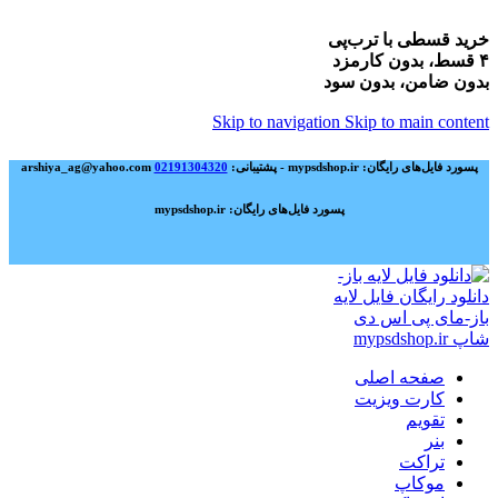
خرید قسطی با ترب‌پی
۴ قسط، بدون کارمزد
بدون ضامن، بدون سود
Skip to navigation
Skip to main content
پسورد فایل‌های رایگان: mypsdshop.ir - پشتیبانی: arshiya_ag@yahoo.com
02191304320
پسورد فایل‌های رایگان: mypsdshop.ir
صفحه اصلی
کارت ویزیت
تقویم
بنر
تراکت
موکاپ