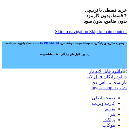
خرید قسطی با ترب‌پی
۴ قسط، بدون کارمزد
بدون ضامن، بدون سود
Skip to navigation
Skip to main content
پسورد فایل‌های رایگان: mypsdshop.ir - پشتیبانی: arshiya_ag@yahoo.com
02191304320
پسورد فایل‌های رایگان: mypsdshop.ir
صفحه اصلی
کارت ویزیت
تقویم
بنر
تراکت
موکاپ