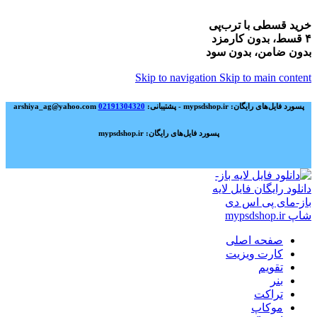
خرید قسطی با ترب‌پی
۴ قسط، بدون کارمزد
بدون ضامن، بدون سود
Skip to navigation
Skip to main content
پسورد فایل‌های رایگان: mypsdshop.ir - پشتیبانی: arshiya_ag@yahoo.com
02191304320
پسورد فایل‌های رایگان: mypsdshop.ir
صفحه اصلی
کارت ویزیت
تقویم
بنر
تراکت
موکاپ