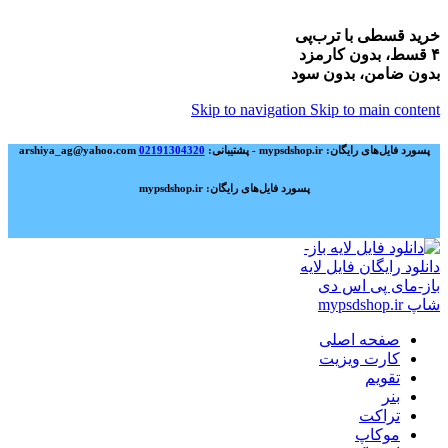
خرید قسطی با ترب‌پی
۴ قسط، بدون کارمزد
بدون ضامن، بدون سود
Skip to navigation
Skip to main content
پسورد فایل‌های رایگان: mypsdshop.ir - پشتیبانی: arshiya_ag@yahoo.com
02191304320
پسورد فایل‌های رایگان: mypsdshop.ir
صفحه اصلی
کارت ویزیت
تقویم
بنر
تراکت
موکاپ