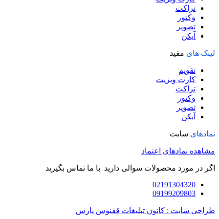
تراکت
وکتور
تصویر
آیکن
لینک های
مفید
تقویم
کارت ویزیت
تراکت
وکتور
تصویر
آیکن
نمادهای
سایت
مشاهده نمادهای اعتماد
اگر در مورد محصولات سوالی دارید با ما تماس بگیرید
02191304320
09199209803
طراحی سایت : کانون تبلیغات ققنوس پارس