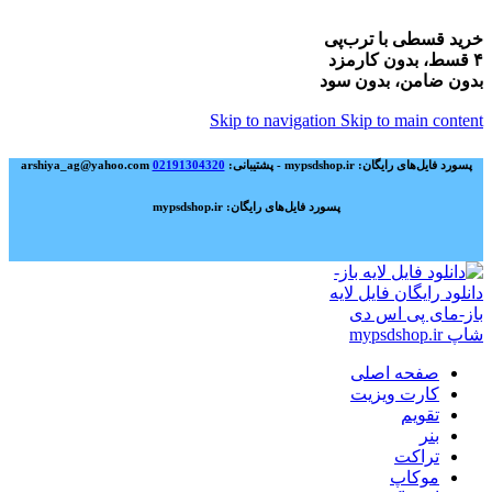
خرید قسطی با ترب‌پی
۴ قسط، بدون کارمزد
بدون ضامن، بدون سود
Skip to navigation
Skip to main content
پسورد فایل‌های رایگان: mypsdshop.ir - پشتیبانی: arshiya_ag@yahoo.com
02191304320
پسورد فایل‌های رایگان: mypsdshop.ir
صفحه اصلی
کارت ویزیت
تقویم
بنر
تراکت
موکاپ