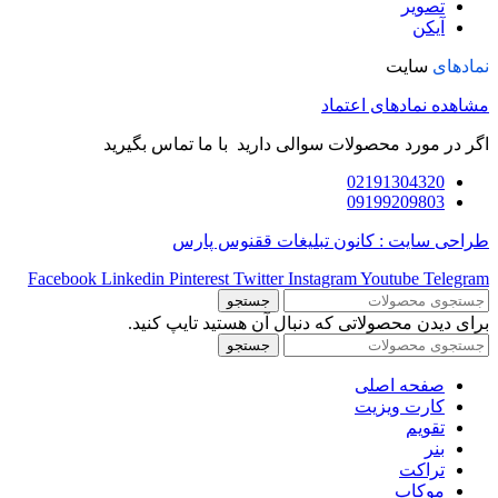
تصویر
آیکن
نمادهای
سایت
مشاهده نمادهای اعتماد
اگر در مورد محصولات سوالی دارید با ما تماس بگیرید
02191304320
09199209803
طراحی سایت : کانون تبلیغات ققنوس پارس
Facebook
Linkedin
Pinterest
Twitter
Instagram
Youtube
Telegram
جستجو
برای دیدن محصولاتی که دنبال آن هستید تایپ کنید.
جستجو
صفحه اصلی
کارت ویزیت
تقویم
بنر
تراکت
موکاپ