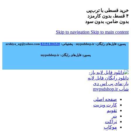
خرید قسطی با ترب‌پی
۴ قسط، بدون کارمزد
بدون ضامن، بدون سود
Skip to navigation
Skip to main content
پسورد فایل‌های رایگان: mypsdshop.ir - پشتیبانی: arshiya_ag@yahoo.com
02191304320
پسورد فایل‌های رایگان: mypsdshop.ir
صفحه اصلی
کارت ویزیت
تقویم
بنر
تراکت
موکاپ