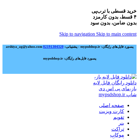
خرید قسطی با ترب‌پی
۴ قسط، بدون کارمزد
بدون ضامن، بدون سود
Skip to navigation
Skip to main content
پسورد فایل‌های رایگان: mypsdshop.ir - پشتیبانی: arshiya_ag@yahoo.com
02191304320
پسورد فایل‌های رایگان: mypsdshop.ir
صفحه اصلی
کارت ویزیت
تقویم
بنر
تراکت
موکاپ