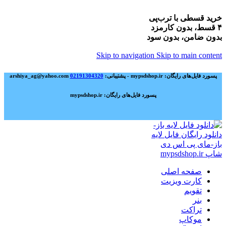
خرید قسطی با ترب‌پی
۴ قسط، بدون کارمزد
بدون ضامن، بدون سود
Skip to navigation
Skip to main content
پسورد فایل‌های رایگان: mypsdshop.ir - پشتیبانی: arshiya_ag@yahoo.com
02191304320
پسورد فایل‌های رایگان: mypsdshop.ir
صفحه اصلی
کارت ویزیت
تقویم
بنر
تراکت
موکاپ