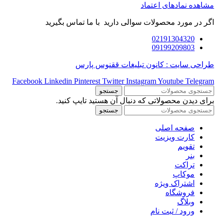
مشاهده نمادهای اعتماد
اگر در مورد محصولات سوالی دارید با ما تماس بگیرید
02191304320
09199209803
طراحی سایت : کانون تبلیغات ققنوس پارس
Facebook
Linkedin
Pinterest
Twitter
Instagram
Youtube
Telegram
جستجو
برای دیدن محصولاتی که دنبال آن هستید تایپ کنید.
جستجو
صفحه اصلی
کارت ویزیت
تقویم
بنر
تراکت
موکاپ
اشتراک ویژه
فروشگاه
وبلاگ
ورود / ثبت نام