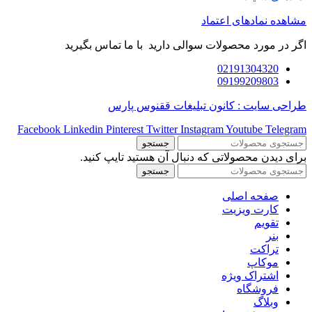
مشاهده نمادهای اعتماد
اگر در مورد محصولات سوالی دارید با ما تماس بگیرید
02191304320
09199209803
طراحی سایت : کانون تبلیغات ققنوس پارس
Facebook
Linkedin
Pinterest
Twitter
Instagram
Youtube
Telegram
جستجو
برای دیدن محصولاتی که دنبال آن هستید تایپ کنید.
جستجو
صفحه اصلی
کارت ویزیت
تقویم
بنر
تراکت
موکاپ
اشتراک ویژه
فروشگاه
وبلاگ