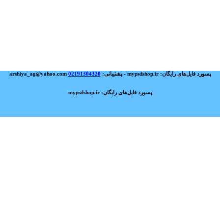
پسورد فایل‌های رایگان: mypsdshop.ir - پشتیبانی: arshiya_ag@yahoo.com
02191304320
پسورد فایل‌های رایگان: mypsdshop.ir