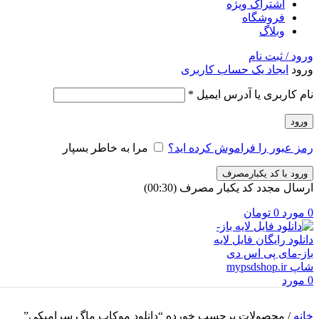
اشتراک ویژه
فروشگاه
وبلاگ
ورود / ثبت نام
ورود
ایجاد یک حساب کاربری
الزامی
نام کاربری یا آدرس ایمیل
*
ورود
رمز عبور را فراموش کرده اید؟
مرا به خاطر بسپار
ورود با کد یکبارمصرف
ارسال مجدد کد یکبار مصرف
(00:
30
)
0
مورد
0
تومان
0
مورد
خانه
/
محصولات برچسب خورده “دانلود موکاپ ماگ سرامیکی”