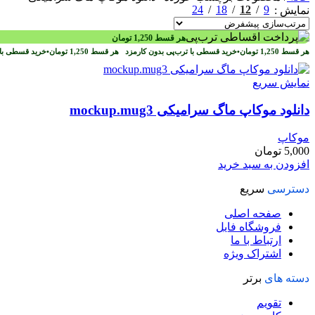
24
18
12
9
نمایش
هر قسط
1,250
تومان
هر قسط
1,250
تومان
•
خرید قسطی با ترب‌پی بدون کارمزد
هر قسط
1,250
تومان
•
خرید قسطی با 
نمایش سریع
دانلود موکاپ ماگ سرامیکی mockup.mug3
موکاپ
5,000
تومان
افزودن به سبد خرید
دسترسی
سریع
صفحه اصلی
فروشگاه فایل
ارتباط با ما
اشتراک ویژه
دسته های
برتر
تقویم