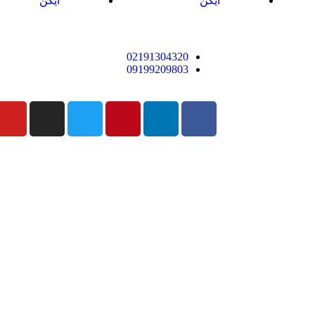
آیکن
آیکن
02191304320
09199209803