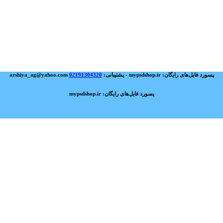
پسورد فایل‌های رایگان: mypsdshop.ir - پشتیبانی: arshiya_ag@yahoo.com
02191304320
پسورد فایل‌های رایگان: mypsdshop.ir