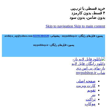
خرید قسطی با ترب‌پی
۴ قسط، بدون کارمزد
بدون ضامن، بدون سود
Skip to navigation
Skip to main content
پسورد فایل‌های رایگان: mypsdshop.ir - پشتیبانی: arshiya_ag@yahoo.com
02191304320
پسورد فایل‌های رایگان: mypsdshop.ir
صفحه اصلی
کارت ویزیت
تقویم
بنر
تراکت
موکاپ