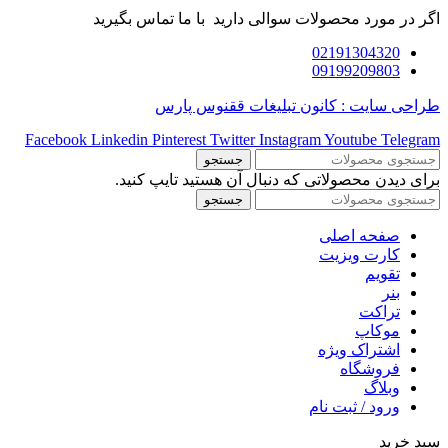
اگر در مورد محصولات سوالی دارید با ما تماس بگیرید
02191304320
09199209803
طراحی سایت : کانون تبلیغات ققنوس پارس
Facebook
Linkedin
Pinterest
Twitter
Instagram
Youtube
Telegram
جستجو
برای دیدن محصولاتی که دنبال آن هستید تایپ کنید.
جستجو
صفحه اصلی
کارت ویزیت
تقویم
بنر
تراکت
موکاپ
اشتراک ویژه
فروشگاه
وبلاگ
ورود / ثبت نام
سبد خرید